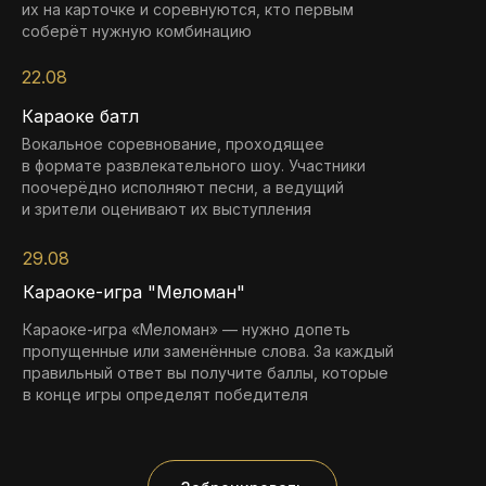
их на карточке и соревнуются, кто первым
соберёт нужную комбинацию
22.08
19:30-20:30
19:30-20:30
19:00-21:00
19:00-21:00
Караоке батл
Вокальное соревнование, проходящее
в формате развлекательного шоу. Участники
поочерёдно исполняют песни, а ведущий
и зрители оценивают их выступления
СОЛО
19:30-20:30
19:30-20:30
19:30-20:30
19:00-21:30
29.08
19:30-20:30
19:30-20:30
19:30-20:30
19:30-20:30
Караоке-игра "Меломан"
19:30-20:30
19:30-20:30
19:30-20:30
19:30-20:30
Караоке-игра «Меломан» — нужно допеть
пропущенные или заменённые слова. За каждый
правильный ответ вы получите баллы, которые
в конце игры определят победителя