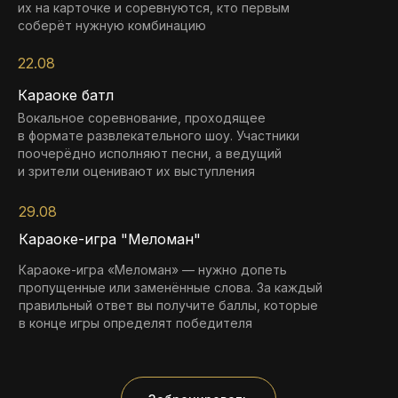
их на карточке и соревнуются, кто первым
соберёт нужную комбинацию
22.08
19:30-20:30
19:30-20:30
19:00-21:00
19:00-21:00
Караоке батл
Вокальное соревнование, проходящее
в формате развлекательного шоу. Участники
поочерёдно исполняют песни, а ведущий
и зрители оценивают их выступления
СОЛО
19:30-20:30
19:30-20:30
19:30-20:30
19:00-21:30
29.08
19:30-20:30
19:30-20:30
19:30-20:30
19:30-20:30
Караоке-игра "Меломан"
19:30-20:30
19:30-20:30
19:30-20:30
19:30-20:30
Караоке-игра «Меломан» — нужно допеть
пропущенные или заменённые слова. За каждый
правильный ответ вы получите баллы, которые
в конце игры определят победителя